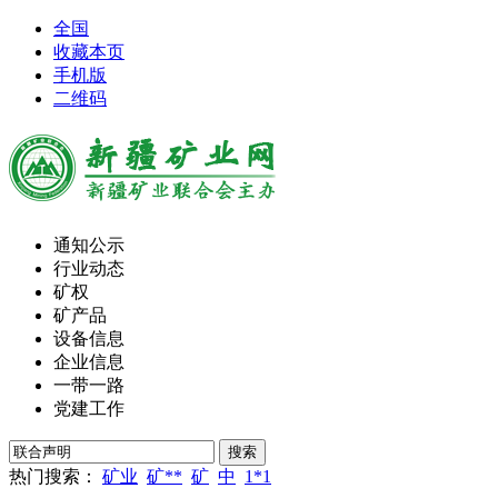
全国
收藏本页
手机版
二维码
通知公示
行业动态
矿权
矿产品
设备信息
企业信息
一带一路
党建工作
热门搜索：
矿业
矿**
矿
中
1*1