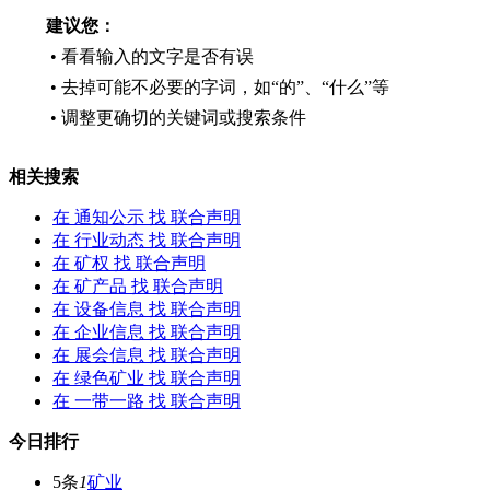
建议您：
• 看看输入的文字是否有误
• 去掉可能不必要的字词，如“的”、“什么”等
• 调整更确切的关键词或搜索条件
相关搜索
在
通知公示
找 联合声明
在
行业动态
找 联合声明
在
矿权
找 联合声明
在
矿产品
找 联合声明
在
设备信息
找 联合声明
在
企业信息
找 联合声明
在
展会信息
找 联合声明
在
绿色矿业
找 联合声明
在
一带一路
找 联合声明
今日排行
5条
1
矿业