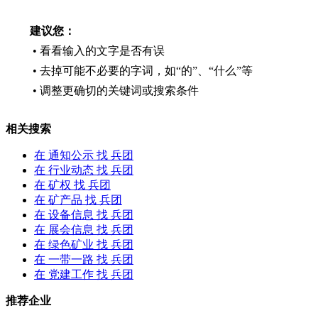
建议您：
• 看看输入的文字是否有误
• 去掉可能不必要的字词，如“的”、“什么”等
• 调整更确切的关键词或搜索条件
相关搜索
在
通知公示
找 兵团
在
行业动态
找 兵团
在
矿权
找 兵团
在
矿产品
找 兵团
在
设备信息
找 兵团
在
展会信息
找 兵团
在
绿色矿业
找 兵团
在
一带一路
找 兵团
在
党建工作
找 兵团
推荐企业