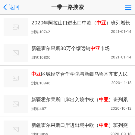
返回
一带一路搜索
2020年阿拉山口进出口中欧（
中亚
）班列增长
40.1％
2021-01-14
浏览:10742
新疆霍尔果斯30万个馕远销
中亚
市场
2021-01-14
浏览:10800
中亚
区域经济合作学院与新疆乌鲁木齐市人民
政府签署东道城市备忘录
2020-11-18
浏览:10946
新疆霍尔果斯口岸出入境中欧（
中亚
）班列累
计突破1万列
2020-10-12
浏览:4971
新疆霍尔果斯口岸进出境中欧（
中亚
）班列突
破3000列
2020-09-18
浏览:3859