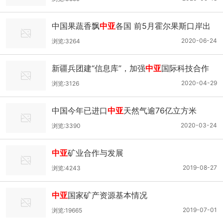
中国果蔬香飘
中亚
各国 前5月霍尔果斯口岸出
口果蔬3万多吨
2020-06-24
浏览:3264
新疆兵团建“信息库”，加强
中亚
国际科技合作
2020-04-29
浏览:3126
中国今年已进口
中亚
天然气逾76亿立方米
2020-03-24
浏览:3390
中亚
矿业合作与发展
2019-08-27
浏览:4243
中亚
国家矿产资源基本情况
2019-07-01
浏览:19665